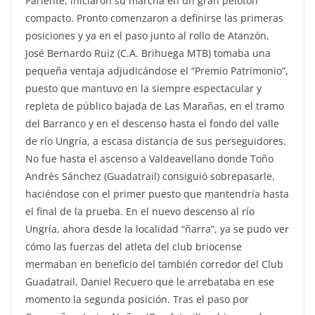
Pariente, iniciaron su marcha en un gran pelotón
compacto. Pronto comenzaron a definirse las primeras
posiciones y ya en el paso junto al rollo de Atanzón,
José Bernardo Ruiz (C.A. Brihuega MTB) tomaba una
pequeña ventaja adjudicándose el “Premio Patrimonio”,
puesto que mantuvo en la siempre espectacular y
repleta de público bajada de Las Marañas, en el tramo
del Barranco y en el descenso hasta el fondo del valle
de río Ungría, a escasa distancia de sus perseguidores.
No fue hasta el ascenso a Valdeavellano donde Toño
Andrés Sánchez (Guadatrail) consiguió sobrepasarle,
haciéndose con el primer puesto que mantendría hasta
el final de la prueba. En el nuevo descenso al río
Ungría, ahora desde la localidad “ñarra”, ya se pudo ver
cómo las fuerzas del atleta del club briocense
mermaban en beneficio del también corredor del Club
Guadatrail, Daniel Recuero que le arrebataba en ese
momento la segunda posición. Tras el paso por