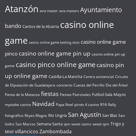
Atanzón
Ayuntamiento
avia master
avia masters
casino online
bando
Cantos de la Alcarria
game
casino online game
casino online game betting slots
casino online game pin up
pinco
casino online pin up
casino pinco online game
casino pin
game
up online game
Castilla-La Mancha
Centro asistencial
Circuito
de Diputación de Guadalajara
concierto
Cuesta del Perrillo
Día del Árbol
fiestas
Futbol-Sala
Mayos
Fiesta de la Matanza
Fiestas Patronales
Navidad
R16
mystake casino
Papa Noel
pirots 4 casino
Rally
San Agustín
Río Ungría
San Blas
fotográfico
Reyes Magos
San
Trigo y
Semana Santa
Isidro
San Marcos
spin sweet casino
sweet spin
villancicos
Zambombada
Miel