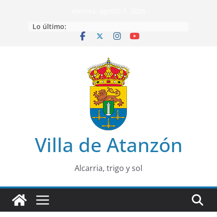
Saltar
viernes, agosto 7, 2026
al
Lo último:
contenido
Villa de Atanzón
Alcarria, trigo y sol