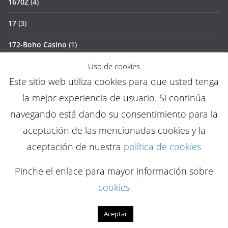
1670Z
(4)
17
(3)
172-Boho Casino
(1)
176 Total Casino –
(2)
Uso de cookies
Este sitio web utiliza cookies para que usted tenga
18
(3)
la mejor experiencia de usuario. Si continúa
1891
(1)
navegando está dando su consentimiento para la
aceptación de las mencionadas cookies y la
194 21bit Casino Einzahlung –
(1)
aceptación de nuestra
política de cookies
196 21bit Casino VIP Club –
(1)
Pinche el enlace para mayor información sobre
1961
(1)
cookies
1965
(1)
Aceptar
1win1.co.ke c2
(1)