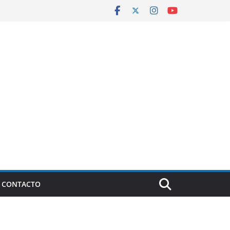
CONTACTO