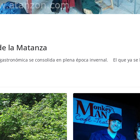
de la Matanza
gastronómica se consolida en plena época invernal. El que ya se