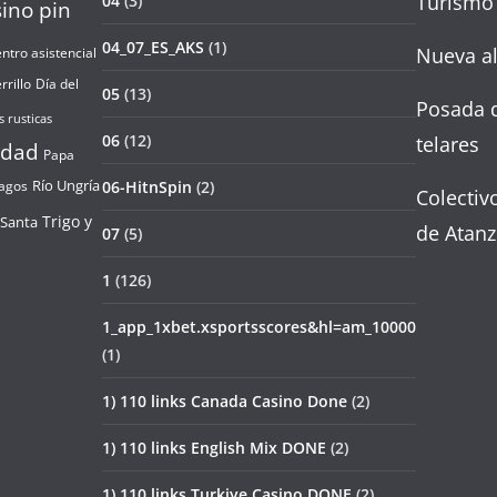
Turismo
04
(3)
sino pin
04_07_ES_AKS
(1)
Nueva al
ntro asistencial
rrillo
Día del
05
(13)
Posada d
s rusticas
06
(12)
telares
idad
Papa
Río Ungría
agos
06-HitnSpin
(2)
Colectiv
Trigo y
Santa
de Atan
07
(5)
1
(126)
1_app_1xbet.xsportsscores&hl=am_10000
(1)
1) 110 links Canada Casino Done
(2)
1) 110 links English Mix DONE
(2)
1) 110 links Turkiye Casino DONE
(2)