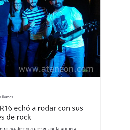
pa Ramos
 R16 echó a rodar con sus
s de rock
ros acudieron a presenciar la primera