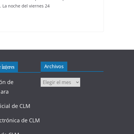
 La noche del viernes 24
Archivos
 interes
ón de
Archivos
jara
ficial de CLM
ctrónica de CLM