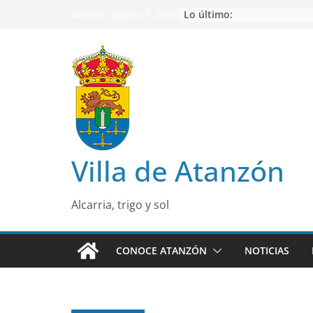
Saltar
Lo último:
viernes, agosto 7, 2026
al
contenido
Villa de Atanzón
Alcarria, trigo y sol
CONOCE ATANZÓN
NOTICIAS