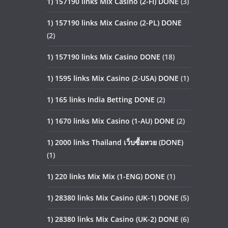
1) 157190 links Mix Casino (2-FI) DONE
(3)
1) 157190 links Mix Casino (2-PL) DONE
(2)
1) 157190 links Mix Casino DONE
(18)
1) 1595 links Mix Casino (2-USA) DONE
(1)
1) 165 links India Betting DONE
(2)
1) 1670 links Mix Casino (1-AU) DONE
(2)
1) 2000 links Thailand เว็บซื้อหวย (DONE)
(1)
1) 220 links Mix Mix (1-ENG) DONE
(1)
1) 28380 links Mix Casino (UK-1) DONE
(5)
1) 28380 links Mix Casino (UK-2) DONE
(6)