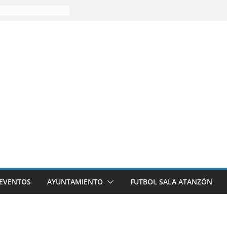
EVENTOS
AYUNTAMIENTO
FUTBOL SALA ATANZÓN