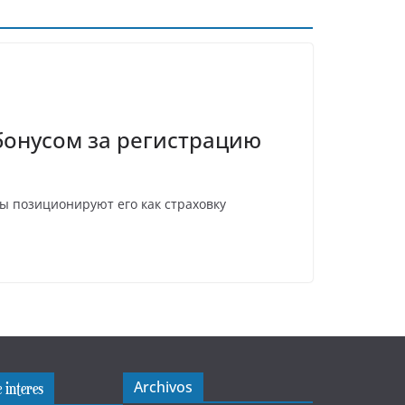
бонусом за регистрацию
ы позиционируют его как страховку
Archivos
 interes