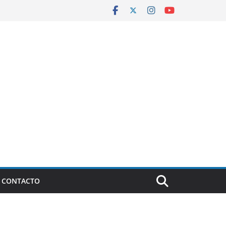
CONTACTO