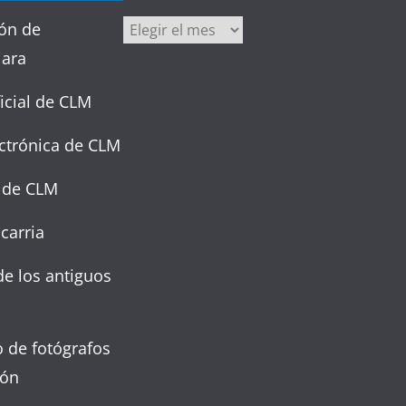
ón de
Archivos
jara
ficial de CLM
ctrónica de CLM
 de CLM
carria
e los antiguos
o de fotógrafos
zón