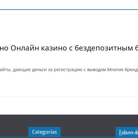
но Онлайн казино с бездепозитным 
сайты, дающие деньги за регистрацию с выводом Многие бренд
Categorías
Enlaces de