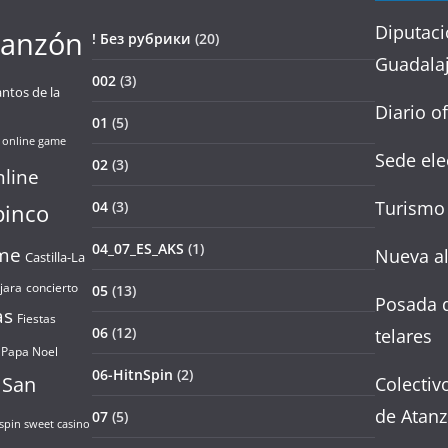
Diputaci
tanzón
! Без рубрики
(20)
Guadala
002
(3)
ntos de la
Diario o
01
(5)
 online game
Sede ele
02
(3)
nline
Turismo
04
(3)
pinco
04_07_ES_AKS
(1)
ame
Nueva al
Castilla-La
jara
concierto
05
(13)
Posada d
as
Fiestas
06
(12)
telares
Papa Noel
06-HitnSpin
(2)
San
Colectiv
de Atan
07
(5)
spin sweet casino