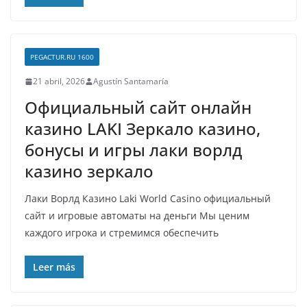
PEGACTUR.RU 1600
21 abril, 2026
Agustín Santamaría
Официальный сайт онлайн
казино LAKI Зеркало казино,
бонусы и игры лаки ворлд
казино зеркало
Лаки Ворлд Казино Laki World Casino официальный
сайт и игровые автоматы на деньги Мы ценим
каждого игрока и стремимся обеспечить
Leer más