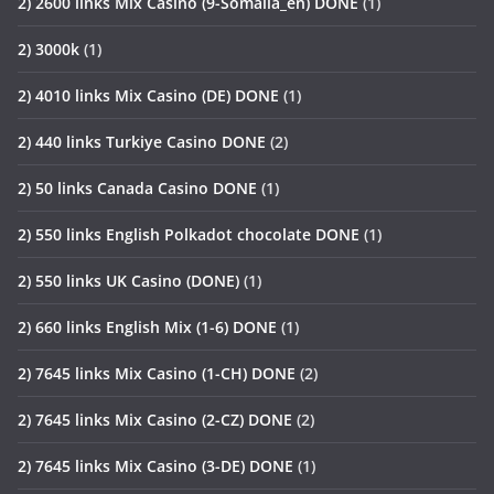
2) 2600 links Mix Casino (9-Somalia_en) DONE
(1)
2) 3000k
(1)
2) 4010 links Mix Casino (DE) DONE
(1)
2) 440 links Turkiye Casino DONE
(2)
2) 50 links Canada Casino DONE
(1)
2) 550 links English Polkadot chocolate DONE
(1)
2) 550 links UK Casino (DONE)
(1)
2) 660 links English Mix (1-6) DONE
(1)
2) 7645 links Mix Casino (1-CH) DONE
(2)
2) 7645 links Mix Casino (2-CZ) DONE
(2)
2) 7645 links Mix Casino (3-DE) DONE
(1)