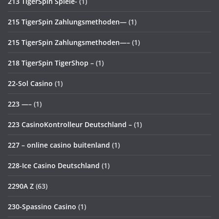
213 TigerSpin Spiele-
(1)
215 TigerSpin Zahlungsmethoden—
(1)
215 TigerSpin Zahlungsmethoden—–
(1)
218 TigerSpin TigerShop –
(1)
22-Sol Casino
(1)
223 —–
(1)
223 CasinoKontrolleur Deutschland –
(1)
227 – online casino buitenland
(1)
228-Ice Casino Deutschland
(1)
2290A Z
(63)
230-Spassino Casino
(1)