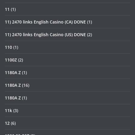
11
(1)
11) 2470 links English Casino (CA) DONE
(1)
11) 2470 links English Casino (US) DONE
(2)
110
(1)
1100Z
(2)
1180A Z
(1)
1180A Z
(16)
1180A Z
(1)
11k
(3)
12
(6)