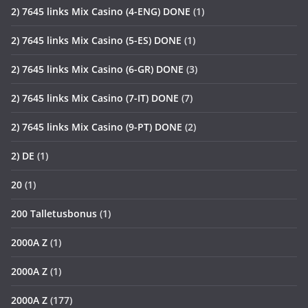
2) 7645 links Mix Casino (4-ENG) DONE
(1)
2) 7645 links Mix Casino (5-ES) DONE
(1)
2) 7645 links Mix Casino (6-GR) DONE
(3)
2) 7645 links Mix Casino (7-IT) DONE
(7)
2) 7645 links Mix Casino (9-PT) DONE
(2)
2) DE
(1)
20
(1)
200 Talletusbonus
(1)
2000A Z
(1)
2000A Z
(1)
2000A Z
(177)