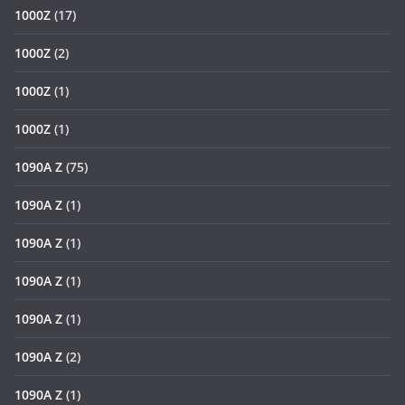
1000Z
(17)
1000Z
(2)
1000Z
(1)
1000Z
(1)
1090A Z
(75)
1090A Z
(1)
1090A Z
(1)
1090A Z
(1)
1090A Z
(1)
1090A Z
(2)
1090A Z
(1)