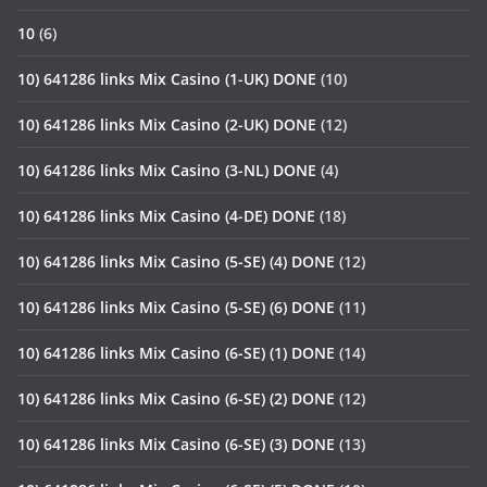
10
(6)
10) 641286 links Mix Casino (1-UK) DONE
(10)
10) 641286 links Mix Casino (2-UK) DONE
(12)
10) 641286 links Mix Casino (3-NL) DONE
(4)
10) 641286 links Mix Casino (4-DE) DONE
(18)
10) 641286 links Mix Casino (5-SE) (4) DONE
(12)
10) 641286 links Mix Casino (5-SE) (6) DONE
(11)
10) 641286 links Mix Casino (6-SE) (1) DONE
(14)
10) 641286 links Mix Casino (6-SE) (2) DONE
(12)
10) 641286 links Mix Casino (6-SE) (3) DONE
(13)