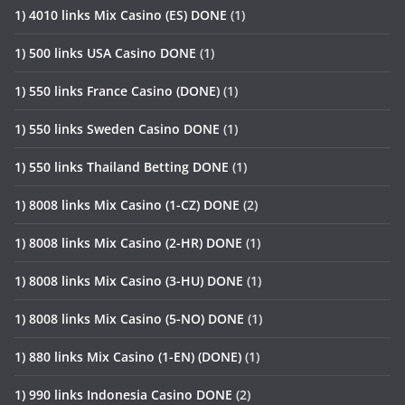
1) 4010 links Mix Casino (ES) DONE
(1)
1) 500 links USA Casino DONE
(1)
1) 550 links France Casino (DONE)
(1)
1) 550 links Sweden Casino DONE
(1)
1) 550 links Thailand Betting DONE
(1)
1) 8008 links Mix Casino (1-CZ) DONE
(2)
1) 8008 links Mix Casino (2-HR) DONE
(1)
1) 8008 links Mix Casino (3-HU) DONE
(1)
1) 8008 links Mix Casino (5-NO) DONE
(1)
1) 880 links Mix Casino (1-EN) (DONE)
(1)
1) 990 links Indonesia Casino DONE
(2)