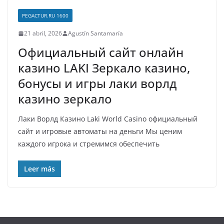
PEGACTUR.RU 1600
21 abril, 2026
Agustín Santamaría
Официальный сайт онлайн
казино LAKI Зеркало казино,
бонусы и игры лаки ворлд
казино зеркало
Лаки Ворлд Казино Laki World Casino официальный
сайт и игровые автоматы на деньги Мы ценим
каждого игрока и стремимся обеспечить
Leer más