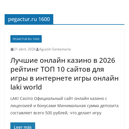
pegactur.ru 1600
PEGACTUR.RU 1600
21 abril, 2026
Agustín Santamaría
Лучшие онлайн казино в 2026
рейтинг ТОП 10 сайтов для
игры в интернете игры онлайн
laki world
LAKI Casino Официальный сайт онлайн казино с
лицензией и бонусами Минимальная сумма депозита
составляет всего 500 рублей, что делает игру
Leer más