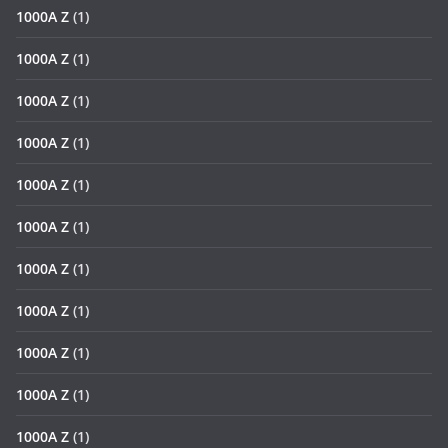
1000A Z
(1)
1000A Z
(1)
1000A Z
(1)
1000A Z
(1)
1000A Z
(1)
1000A Z
(1)
1000A Z
(1)
1000A Z
(1)
1000A Z
(1)
1000A Z
(1)
1000A Z
(1)