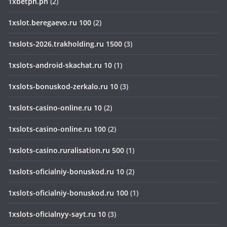
1xbetph.ph
(2)
1xslot.beregaevo.ru 100
(2)
1xslots-2026.trakholding.ru 1500
(3)
1xslots-android-skachat.ru 10
(1)
1xslots-bonuskod-zerkalo.ru 10
(3)
1xslots-casino-online.ru 10
(2)
1xslots-casino-online.ru 100
(2)
1xslots-casino.ruralisation.ru 500
(1)
1xslots-oficialniy-bonuskod.ru 10
(2)
1xslots-oficialniy-bonuskod.ru 100
(1)
1xslots-oficialnyy-sayt.ru 10
(3)