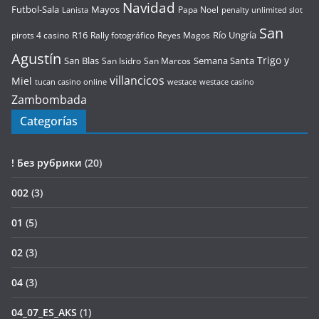
Navidad
Futbol-Sala
Mayos
Papa Noel
Lanista
penalty unlimited slot
San
R16
Río Ungría
pirots 4 casino
Rally fotográfico
Reyes Magos
Agustín
Trigo y
San Blas
Semana Santa
San Isidro
San Marcos
villancicos
Miel
tucan casino online
westace
westace casino
Zambombada
Categorías
! Без рубрики
(20)
002
(3)
01
(5)
02
(3)
04
(3)
04_07_ES_AKS
(1)