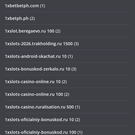
1xbetbetph.com
(1)
1xbetph.ph
(2)
1xslot.beregaevo.ru 100
(2)
1xslots-2026.trakholding.ru 1500
(3)
1xslots-android-skachat.ru 10
(1)
1xslots-bonuskod-zerkalo.ru 10
(3)
1xslots-casino-online.ru 10
(2)
1xslots-casino-online.ru 100
(2)
1xslots-casino.ruralisation.ru 500
(1)
1xslots-oficialniy-bonuskod.ru 10
(2)
1xslots-oficialniy-bonuskod.ru 100
(1)