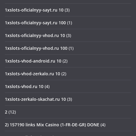
1xslots-oficialnyy-sayt.ru 10
(3)
1xslots-oficialnyy-sayt.ru 100
(1)
1xslots-oficialnyy-vhod.ru 10
(3)
1xslots-oficialnyy-vhod.ru 100
(1)
1xslots-vhod-android.ru 10
(2)
1xslots-vhod-zerkalo.ru 10
(2)
1xslots-vhod.ru 10
(4)
1xslots-zerkalo-skachat.ru 10
(3)
2
(12)
2) 157190 links Mix Casino (1-FR-DE-GR) DONE
(4)