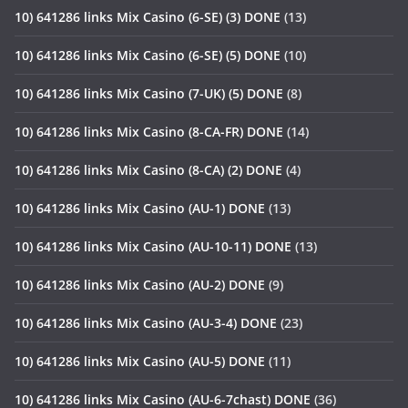
10) 641286 links Mix Casino (6-SE) (3) DONE
(13)
10) 641286 links Mix Casino (6-SE) (5) DONE
(10)
10) 641286 links Mix Casino (7-UK) (5) DONE
(8)
10) 641286 links Mix Casino (8-CA-FR) DONE
(14)
10) 641286 links Mix Casino (8-CA) (2) DONE
(4)
10) 641286 links Mix Casino (AU-1) DONE
(13)
10) 641286 links Mix Casino (AU-10-11) DONE
(13)
10) 641286 links Mix Casino (AU-2) DONE
(9)
10) 641286 links Mix Casino (AU-3-4) DONE
(23)
10) 641286 links Mix Casino (AU-5) DONE
(11)
10) 641286 links Mix Casino (AU-6-7chast) DONE
(36)