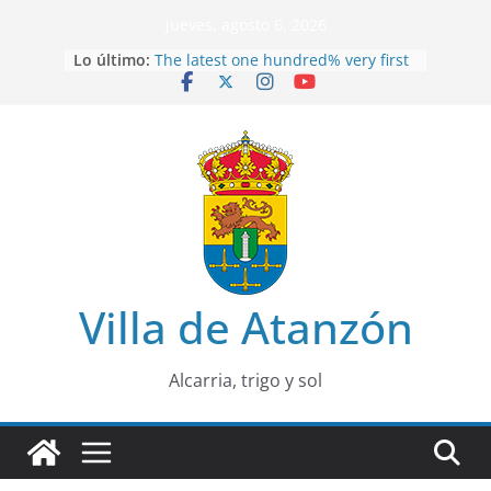
Saltar
jueves, agosto 6, 2026
al
Lo último:
The latest one hundred% very first
contenido
put added bonus increases the
initial incentive count
Best Casinos on the internet NZ
Top 10 A real income Websites
Most useful Online casinos NZ
getting 2026 Most useful Sites for
Kiwis
Vegas High Limitation Harbors
100% indbetalingsbonus for nye
casino spillere Alle danske casinoer
Villa de Atanzón
Alcarria, trigo y sol