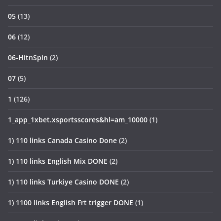
05
(13)
06
(12)
06-HitnSpin
(2)
07
(5)
1
(126)
1_app_1xbet.xsportsscores&hl=am_10000
(1)
1) 110 links Canada Casino Done
(2)
1) 110 links English Mix DONE
(2)
1) 110 links Turkiye Casino DONE
(2)
1) 1100 links English Frt trigger DONE
(1)