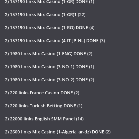
2) 157190 links Mix Casino (1-GR) DONE
(1)
2) 157190 links Mix Casino (1-GR)1
(22)
2) 157190 links Mix Casino (1-RO) DONE
(4)
2) 157190 links Mix Casino (4-IT-JP-NL) DONE
(3)
2) 1980 links Mix Casino (1-ENG) DONE
(2)
2) 1980 links Mix Casino (3-NO-1) DONE
(1)
2) 1980 links Mix Casino (3-NO-2) DONE
(2)
2) 220 links France Casino DONE
(2)
2) 220 links Turkish Betting DONE
(1)
2) 22000 links English SMM Panel
(14)
2) 2600 links Mix Casino (1-Algeria_ar-dz) DONE
(2)