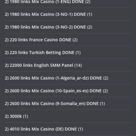
2) 1980 links Mix Casino (1-ENG) DONE
(2)
2) 1980 links Mix Casino (3-NO-1) DONE
(1)
2) 1980 links Mix Casino (3-NO-2) DONE
(2)
2) 220 links France Casino DONE
(2)
2) 220 links Turkish Betting DONE
(1)
2) 22000 links English SMM Panel
(14)
2) 2600 links Mix Casino (1-Algeria_ar-dz) DONE
(2)
2) 2600 links Mix Casino (10-Spain_es-es) DONE
(2)
2) 2600 links Mix Casino (9-Somalia_en) DONE
(1)
2) 3000k
(1)
2) 4010 links Mix Casino (DE) DONE
(1)