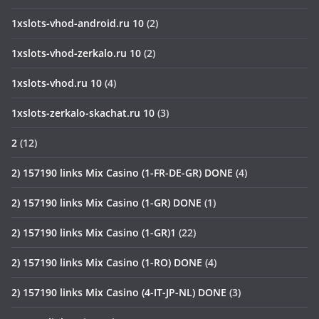
1xslots-vhod-android.ru 10
(2)
1xslots-vhod-zerkalo.ru 10
(2)
1xslots-vhod.ru 10
(4)
1xslots-zerkalo-skachat.ru 10
(3)
2
(12)
2) 157190 links Mix Casino (1-FR-DE-GR) DONE
(4)
2) 157190 links Mix Casino (1-GR) DONE
(1)
2) 157190 links Mix Casino (1-GR)1
(22)
2) 157190 links Mix Casino (1-RO) DONE
(4)
2) 157190 links Mix Casino (4-IT-JP-NL) DONE
(3)