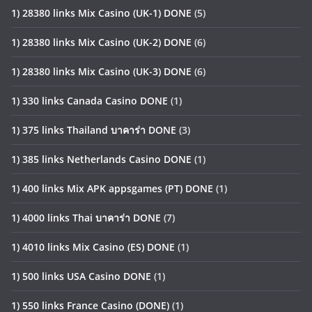
1) 28380 links Mix Casino (UK-1) DONE
(5)
1) 28380 links Mix Casino (UK-2) DONE
(6)
1) 28380 links Mix Casino (UK-3) DONE
(6)
1) 330 links Canada Casino DONE
(1)
1) 375 links Thailand บาคาร่า DONE
(3)
1) 385 links Netherlands Casino DONE
(1)
1) 400 links Mix APK appsgames (PT) DONE
(1)
1) 4000 links Thai บาคาร่า DONE
(7)
1) 4010 links Mix Casino (ES) DONE
(1)
1) 500 links USA Casino DONE
(1)
1) 550 links France Casino (DONE)
(1)