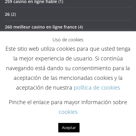
259 casino en ligne fiable
(1)
26
(2)
260 meilleur casino en ligne france
(4)
Uso de cookies
287-Beastino Casino
(2)
Este sitio web utiliza cookies para que usted tenga
290 BitStarz-
(1)
la mejor experiencia de usuario. Si continúa
291 BitStarz Casino Deutschland
(1)
navegando está dando su consentimiento para la
aceptación de las mencionadas cookies y la
292 BitStarz Casino
(1)
aceptación de nuestra
política de cookies
2999A Z
(3)
Pinche el enlace para mayor información sobre
2sport.info
(1)
cookies
3
(13)
Aceptar
3) 1320 links English Mix (CA-1) DONE
(1)