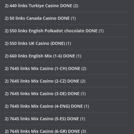
2) 440 links Turkiye Casino DONE
(2)
2) 50 links Canada Casino DONE
(1)
2) 550 links English Polkadot chocolate DONE
(1)
2) 550 links UK Casino (DONE)
(1)
2) 660 links English Mix (1-6) DONE
(1)
2) 7645 links Mix Casino (1-CH) DONE
(2)
2) 7645 links Mix Casino (2-CZ) DONE
(2)
2) 7645 links Mix Casino (3-DE) DONE
(1)
2) 7645 links Mix Casino (4-ENG) DONE
(1)
2) 7645 links Mix Casino (5-ES) DONE
(1)
2) 7645 links Mix Casino (6-GR) DONE
(3)