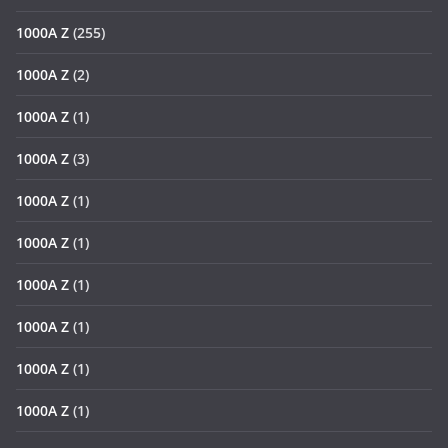
1000A Z
(255)
1000A Z
(2)
1000A Z
(1)
1000A Z
(3)
1000A Z
(1)
1000A Z
(1)
1000A Z
(1)
1000A Z
(1)
1000A Z
(1)
1000A Z
(1)