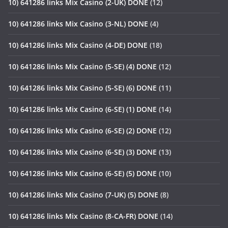
10) 641286 links Mix Casino (2-UK) DONE
(12)
10) 641286 links Mix Casino (3-NL) DONE
(4)
10) 641286 links Mix Casino (4-DE) DONE
(18)
10) 641286 links Mix Casino (5-SE) (4) DONE
(12)
10) 641286 links Mix Casino (5-SE) (6) DONE
(11)
10) 641286 links Mix Casino (6-SE) (1) DONE
(14)
10) 641286 links Mix Casino (6-SE) (2) DONE
(12)
10) 641286 links Mix Casino (6-SE) (3) DONE
(13)
10) 641286 links Mix Casino (6-SE) (5) DONE
(10)
10) 641286 links Mix Casino (7-UK) (5) DONE
(8)
10) 641286 links Mix Casino (8-CA-FR) DONE
(14)