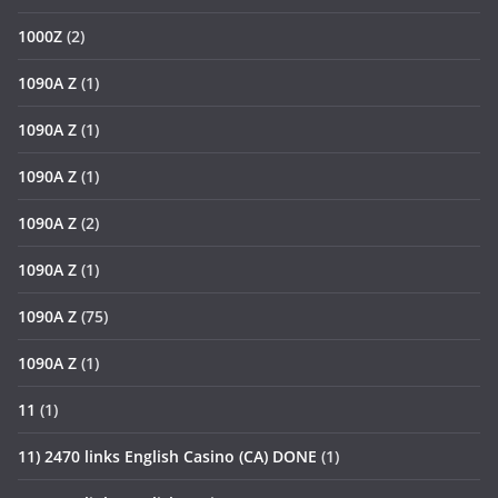
1000Z
(2)
1090A Z
(1)
1090A Z
(1)
1090A Z
(1)
1090A Z
(2)
1090A Z
(1)
1090A Z
(75)
1090A Z
(1)
11
(1)
11) 2470 links English Casino (CA) DONE
(1)