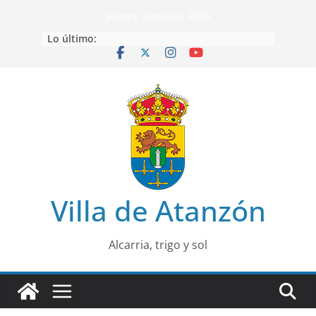
Saltar
jueves, agosto 6, 2026
al
Lo último:
contenido
Villa de Atanzón
Alcarria, trigo y sol