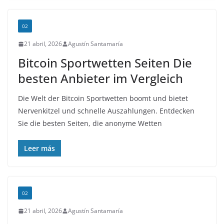
02
21 abril, 2026
Agustín Santamaría
Bitcoin Sportwetten Seiten Die
besten Anbieter im Vergleich
Die Welt der Bitcoin Sportwetten boomt und bietet
Nervenkitzel und schnelle Auszahlungen. Entdecken
Sie die besten Seiten, die anonyme Wetten
Leer más
02
21 abril, 2026
Agustín Santamaría