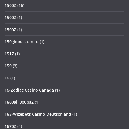
1500Z
(16)
1500Z
(1)
1500Z
(1)
150gimnasium.ru
(1)
1517
(1)
159
(3)
16
(1)
16-Zodiac Casino Canada
(1)
1600all 300baZ
(1)
165-Wizebets Casino Deutschland
(1)
1670Z
(4)