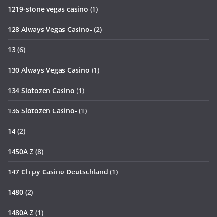
1219-stone vegas casino
(1)
128 Always Vegas Casino-
(2)
13
(6)
130 Always Vegas Casino
(1)
134 Slotozen Casino
(1)
136 Slotozen Casino-
(1)
14
(2)
1450A Z
(8)
147 Chipy Casino Deutschland
(1)
1480
(2)
1480A Z
(1)