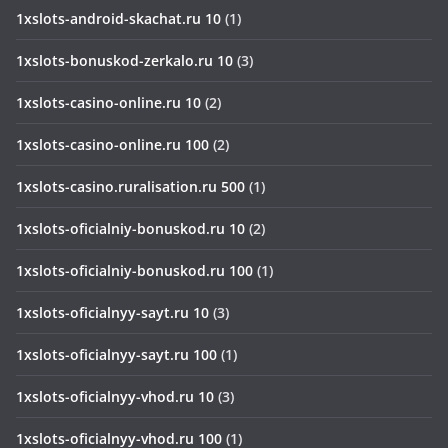
1xslots-android-skachat.ru 10
(1)
1xslots-bonuskod-zerkalo.ru 10
(3)
1xslots-casino-online.ru 10
(2)
1xslots-casino-online.ru 100
(2)
1xslots-casino.ruralisation.ru 500
(1)
1xslots-oficialniy-bonuskod.ru 10
(2)
1xslots-oficialniy-bonuskod.ru 100
(1)
1xslots-oficialnyy-sayt.ru 10
(3)
1xslots-oficialnyy-sayt.ru 100
(1)
1xslots-oficialnyy-vhod.ru 10
(3)
1xslots-oficialnyy-vhod.ru 100
(1)