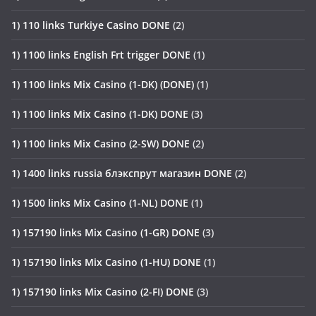
1) 110 links Turkiye Casino DONE
(2)
1) 1100 links English Frt trigger DONE
(1)
1) 1100 links Mix Casino (1-DK) (DONE)
(1)
1) 1100 links Mix Casino (1-DK) DONE
(3)
1) 1100 links Mix Casino (2-SW) DONE
(2)
1) 1400 links russia блэкспрут магазин DONE
(2)
1) 1500 links Mix Casino (1-NL) DONE
(1)
1) 157190 links Mix Casino (1-GR) DONE
(3)
1) 157190 links Mix Casino (1-HU) DONE
(1)
1) 157190 links Mix Casino (2-FI) DONE
(3)