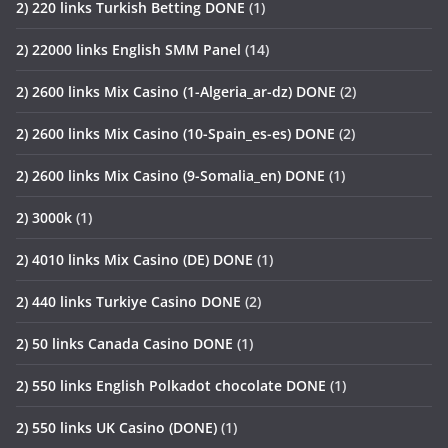
2) 220 links Turkish Betting DONE
(1)
2) 22000 links English SMM Panel
(14)
2) 2600 links Mix Casino (1-Algeria_ar-dz) DONE
(2)
2) 2600 links Mix Casino (10-Spain_es-es) DONE
(2)
2) 2600 links Mix Casino (9-Somalia_en) DONE
(1)
2) 3000k
(1)
2) 4010 links Mix Casino (DE) DONE
(1)
2) 440 links Turkiye Casino DONE
(2)
2) 50 links Canada Casino DONE
(1)
2) 550 links English Polkadot chocolate DONE
(1)
2) 550 links UK Casino (DONE)
(1)