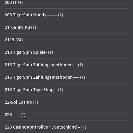
203
(144)
209 TigerSpin Handy——–
(2)
21_06_en_PB
(1)
2119
(24)
213 TigerSpin Spiele-
(1)
215 TigerSpin Zahlungsmethoden—
(1)
215 TigerSpin Zahlungsmethoden—–
(1)
218 TigerSpin TigerShop –
(1)
22-Sol Casino
(1)
223 —–
(1)
223 CasinoKontrolleur Deutschland –
(1)