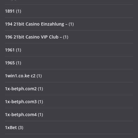
1891
(1)
194 21bit Casino Einzahlung –
(1)
196 21bit Casino VIP Club –
(1)
1961
(1)
1965
(1)
1win1.co.ke c2
(1)
1x-betph.com2
(1)
1x-betph.com3
(1)
1x-betph.com4
(1)
1xBet
(3)