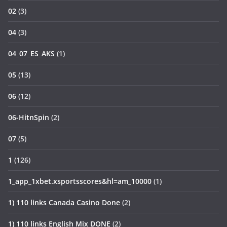
02
(3)
04
(3)
04_07_ES_AKS
(1)
05
(13)
06
(12)
06-HitnSpin
(2)
07
(5)
1
(126)
1_app_1xbet.xsportsscores&hl=am_10000
(1)
1) 110 links Canada Casino Done
(2)
1) 110 links English Mix DONE
(2)