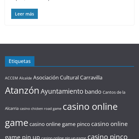
Leer más
Etiquetas
Asociación Cultural Carravilla
ACCEM
Alcalde
Atanzón
Ayuntamiento
bando
Cantos de la
casino online
Alcarria
casino chicken road game
game
casino online
casino online game pinco
casino pinco
game pin up
casino online pin up game