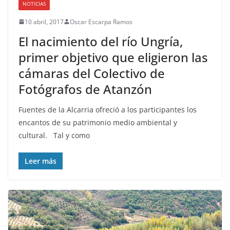
NOTICIAS
10 abril, 2017
Oscar Escarpa Ramos
El nacimiento del río Ungría,
primer objetivo que eligieron las
cámaras del Colectivo de
Fotógrafos de Atanzón
Fuentes de la Alcarria ofreció a los participantes los
encantos de su patrimonio medio ambiental y
cultural. Tal y como
Leer más