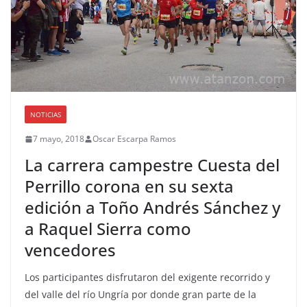
NOTICIAS
7 mayo, 2018
Oscar Escarpa Ramos
La carrera campestre Cuesta del
Perrillo corona en su sexta
edición a Toño Andrés Sánchez y
a Raquel Sierra como
vencedores
Los participantes disfrutaron del exigente recorrido y
del valle del río Ungría por donde gran parte de la