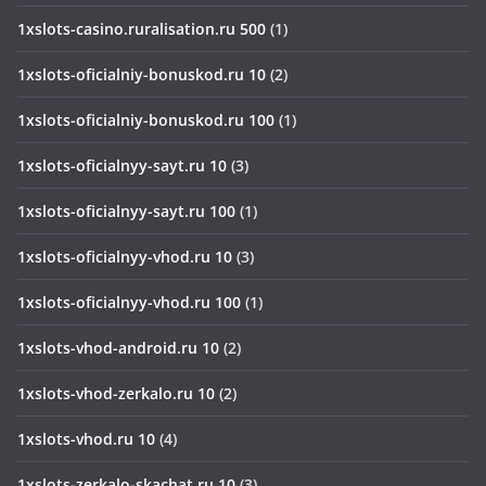
1xslots-casino.ruralisation.ru 500
(1)
1xslots-oficialniy-bonuskod.ru 10
(2)
1xslots-oficialniy-bonuskod.ru 100
(1)
1xslots-oficialnyy-sayt.ru 10
(3)
1xslots-oficialnyy-sayt.ru 100
(1)
1xslots-oficialnyy-vhod.ru 10
(3)
1xslots-oficialnyy-vhod.ru 100
(1)
1xslots-vhod-android.ru 10
(2)
1xslots-vhod-zerkalo.ru 10
(2)
1xslots-vhod.ru 10
(4)
1xslots-zerkalo-skachat.ru 10
(3)