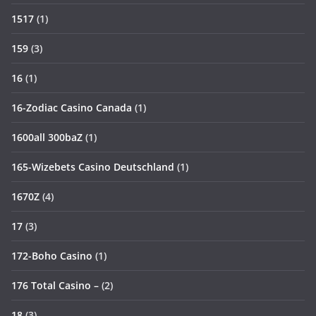
1517
(1)
159
(3)
16
(1)
16-Zodiac Casino Canada
(1)
1600all 300baZ
(1)
165-Wizebets Casino Deutschland
(1)
1670Z
(4)
17
(3)
172-Boho Casino
(1)
176 Total Casino –
(2)
18
(3)