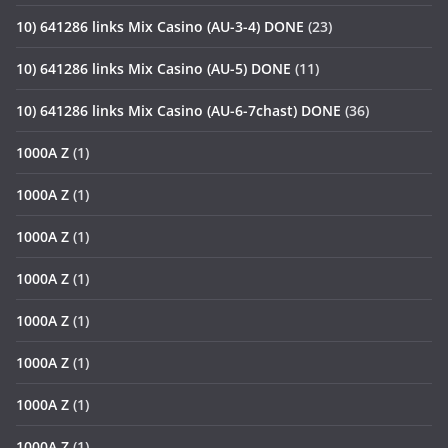
10) 641286 links Mix Casino (AU-3-4) DONE
(23)
10) 641286 links Mix Casino (AU-5) DONE
(11)
10) 641286 links Mix Casino (AU-6-7chast) DONE
(36)
1000A Z
(1)
1000A Z
(1)
1000A Z
(1)
1000A Z
(1)
1000A Z
(1)
1000A Z
(1)
1000A Z
(1)
1000A Z
(1)