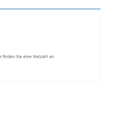
 finden Sie eine Vielzahl an