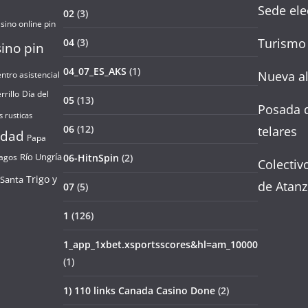
Sede ele
02
(3)
sino online pin
Turismo
04
(3)
sino pin
04_07_ES_AKS
(1)
Nueva al
ntro asistencial
rrillo
Día del
05
(13)
Posada d
s rusticas
06
(12)
telares
idad
Papa
Río Ungría
agos
06-HitnSpin
(2)
Colectiv
Trigo y
Santa
de Atan
07
(5)
1
(126)
1_app_1xbet.xsportsscores&hl=am_10000
(1)
1) 110 links Canada Casino Done
(2)