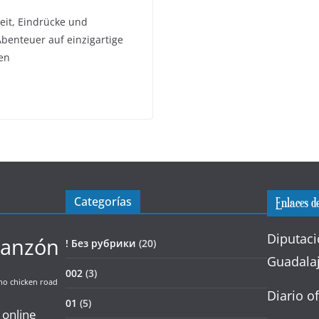
eit, Eindrücke und
benteuer auf einzigartige
en
Categorías
Enlaces de
Diputaci
tanzón
! Без рубрики
(20)
Guadala
002
(3)
no chicken road
Diario o
01
(5)
 online