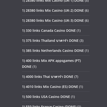
1) 28380 links Mix Casino (UK-1) DONE
(5)
1) 28380 links Mix Casino (UK-2) DONE
(6)
1) 28380 links Mix Casino (UK-3) DONE
(6)
1) 330 links Canada Casino DONE
(1)
1) 375 links Thailand บาคาร่า DONE
(3)
1) 385 links Netherlands Casino DONE
(1)
1) 400 links Mix APK appsgames (PT)
DONE
(1)
1) 4000 links Thai บาคาร่า DONE
(7)
1) 4010 links Mix Casino (ES) DONE
(1)
1) 500 links USA Casino DONE
(1)
1) 550 links France Casino (DONE)
(1)