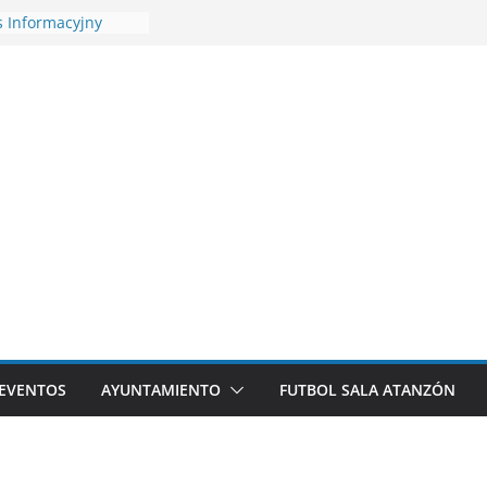
 Informacyjny
lotoroCasino
3 pięćset + 240 FS
rzez internet:
ze Kasyna
6
ze krajowe kasyna
anking 2026 jak i
 sieciowy na
i 2026 zestawienia
EVENTOS
AYUNTAMIENTO
FUTBOL SALA ATANZÓN