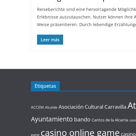
Reiseberichte sind eine hervorragende Möglichk
Erlebnisse auszutauschen. Nutzer können ihre A
Weise präsentieren. Durch lebendige Erzählung
Leer más
Etiquetas
A
Asociación Cultural Carravilla
ACCEM
Alcalde
Ayuntamiento
bando
Cantos de la Alcarria
casi
casino online game
casino
game