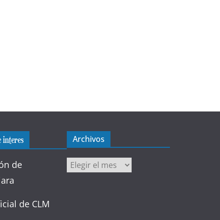
Archivos
 interes
ón de
Archivos
jara
ficial de CLM