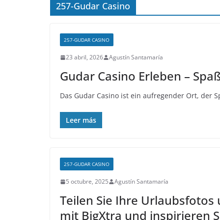
257-Gudar Casino
257-GUDAR CASINO
23 abril, 2026
Agustín Santamaría
Gudar Casino Erleben – Spa
Das Gudar Casino ist ein aufregender Ort, der Sp
Leer más
257-GUDAR CASINO
5 octubre, 2025
Agustín Santamaría
Teilen Sie Ihre Urlaubsfotos
mit BigXtra und inspirieren 