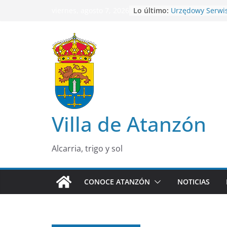
Saltar
Lo último:
Urzędowy Serwis
viernes, agosto 7, 2026
al
Slotoro Casino S
Premia 150% do 
contenido
czekają!
Krajowe Kasyno P
Najkorzystniejs
Internetowe 202
Najpozytywniejs
przez internet R
również pilot!
Ustawowe kasyno
Villa de Atanzón
terytorium polsk
oraz pilot
Alcarria, trigo y sol
CONOCE ATANZÓN
NOTICIAS