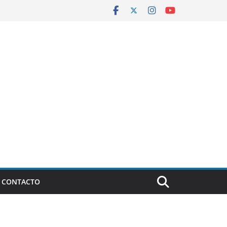
CONTACTO