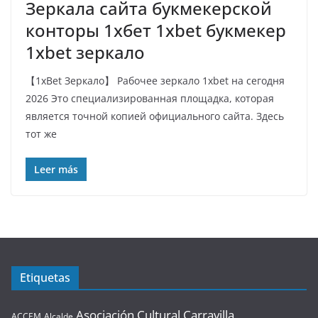
Зеркала сайта букмекерской
конторы 1хбет 1xbet букмекер
1xbet зеркало
【1xBet Зеркало】 Рабочее зеркало 1xbet на сегодня
2026 Это специализированная площадка, которая
является точной копией официального сайта. Здесь
тот же
Leer más
Etiquetas
Asociación Cultural Carravilla
ACCEM
Alcalde