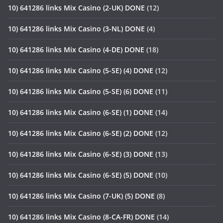
10) 641286 links Mix Casino (2-UK) DONE
(12)
10) 641286 links Mix Casino (3-NL) DONE
(4)
10) 641286 links Mix Casino (4-DE) DONE
(18)
10) 641286 links Mix Casino (5-SE) (4) DONE
(12)
10) 641286 links Mix Casino (5-SE) (6) DONE
(11)
10) 641286 links Mix Casino (6-SE) (1) DONE
(14)
10) 641286 links Mix Casino (6-SE) (2) DONE
(12)
10) 641286 links Mix Casino (6-SE) (3) DONE
(13)
10) 641286 links Mix Casino (6-SE) (5) DONE
(10)
10) 641286 links Mix Casino (7-UK) (5) DONE
(8)
10) 641286 links Mix Casino (8-CA-FR) DONE
(14)