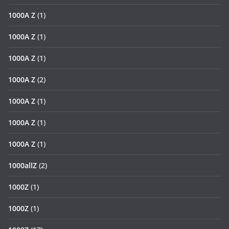
1000A Z
(1)
1000A Z
(1)
1000A Z
(1)
1000A Z
(2)
1000A Z
(1)
1000A Z
(1)
1000A Z
(1)
1000allZ
(2)
1000Z
(1)
1000Z
(1)