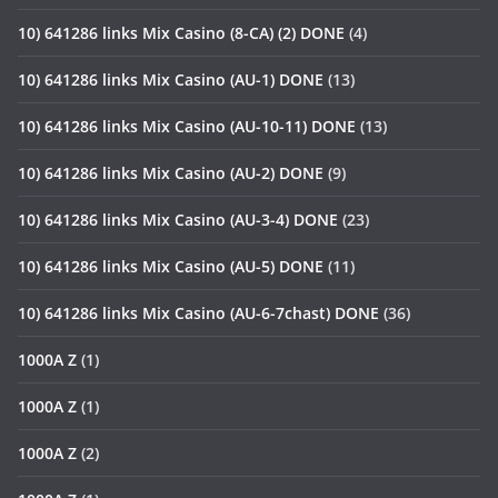
10) 641286 links Mix Casino (8-CA) (2) DONE
(4)
10) 641286 links Mix Casino (AU-1) DONE
(13)
10) 641286 links Mix Casino (AU-10-11) DONE
(13)
10) 641286 links Mix Casino (AU-2) DONE
(9)
10) 641286 links Mix Casino (AU-3-4) DONE
(23)
10) 641286 links Mix Casino (AU-5) DONE
(11)
10) 641286 links Mix Casino (AU-6-7chast) DONE
(36)
1000A Z
(1)
1000A Z
(1)
1000A Z
(2)