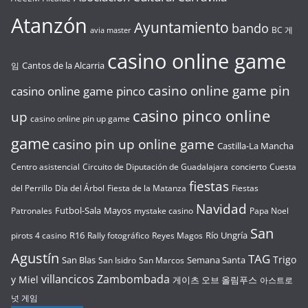
Atanzón
Ayuntamiento
bando
BC 게
avia master
casino online game
Cantos de la Alcarria
임
casino online game pin
casino online game pinco
casino pinco online
up
casino online pin up game
game
casino pin up online game
Castilla-La Mancha
Centro asistencial
Circuito de Diputación de Guadalajara
concierto
Cuesta
fiestas
del Perrillo
Día del Árbol
Fiesta de la Matanza
Fiestas
Navidad
Futbol-Sala
Mayos
Patronales
mystake casino
Papa Noel
San
R16
Río Ungría
pirots 4 casino
Rally fotográfico
Reyes Magos
Agustín
TAG
Trigo
San Blas
Semana Santa
San Isidro
San Marcos
villancicos
Zambombada
y Miel
게이츠 오브 올림푸스
아스트로
넛 게임