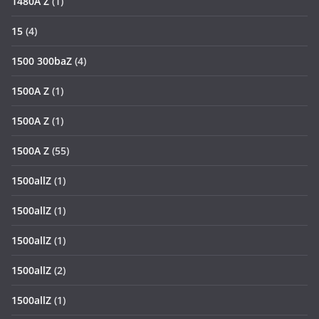
1480A Z
(1)
15
(4)
1500 300baZ
(4)
1500A Z
(1)
1500A Z
(1)
1500A Z
(55)
1500allZ
(1)
1500allZ
(1)
1500allZ
(1)
1500allZ
(2)
1500allZ
(1)