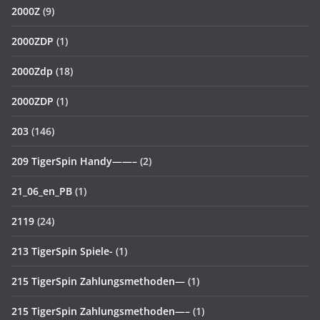
2000Z
(9)
2000ZDP
(1)
2000Zdp
(18)
2000ZDP
(1)
203
(146)
209 TigerSpin Handy——–
(2)
21_06_en_PB
(1)
2119
(24)
213 TigerSpin Spiele-
(1)
215 TigerSpin Zahlungsmethoden—
(1)
215 TigerSpin Zahlungsmethoden—–
(1)