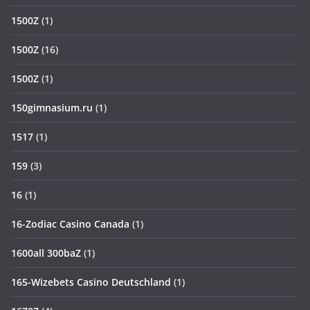
1500Z
(1)
1500Z
(16)
1500Z
(1)
150gimnasium.ru
(1)
1517
(1)
159
(3)
16
(1)
16-Zodiac Casino Canada
(1)
1600all 300baZ
(1)
165-Wizebets Casino Deutschland
(1)