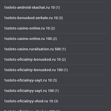
1xslots-android-skachat.ru 10
(1)
1xslots-bonuskod-zerkalo.ru 10
(3)
1xslots-casino-online.ru 10
(2)
1xslots-casino-online.ru 100
(2)
1xslots-casino.ruralisation.ru 500
(1)
1xslots-oficialniy-bonuskod.ru 10
(2)
1xslots-oficialniy-bonuskod.ru 100
(1)
1xslots-oficialnyy-sayt.ru 10
(3)
1xslots-oficialnyy-sayt.ru 100
(1)
1xslots-oficialnyy-vhod.ru 10
(3)