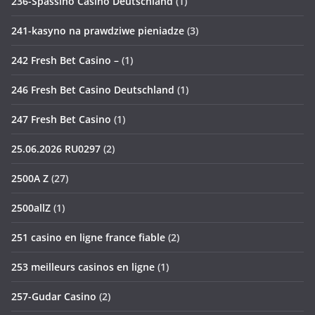
236-Spassino Casino Deutschland
(1)
241-kasyno na prawdziwe pieniadze
(3)
242 Fresh Bet Casino –
(1)
246 Fresh Bet Casino Deutschland
(1)
247 Fresh Bet Casino
(1)
25.06.2026 RU0297
(2)
2500A Z
(27)
2500allZ
(1)
251 casino en ligne france fiable
(2)
253 meilleurs casinos en ligne
(1)
257-Gudar Casino
(2)