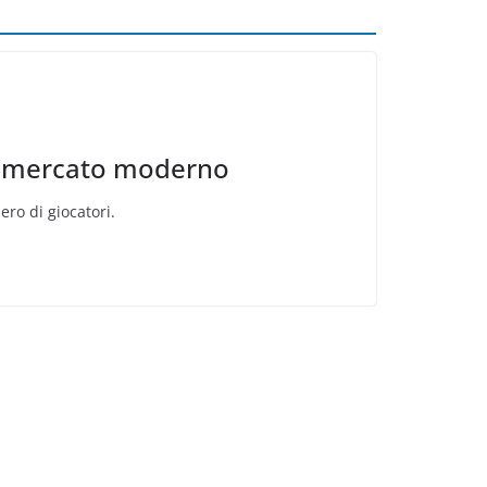
el mercato moderno
ero di giocatori.