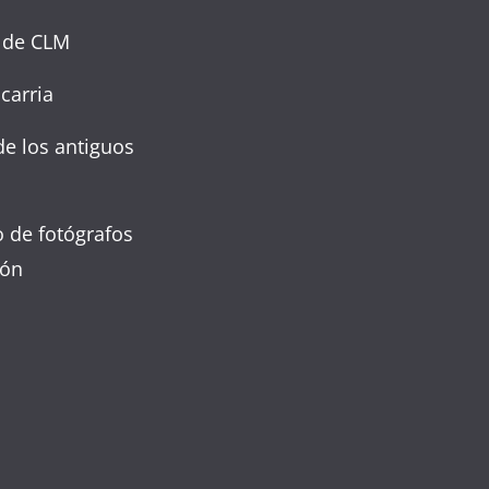
 de CLM
carria
e los antiguos
o de fotógrafos
zón