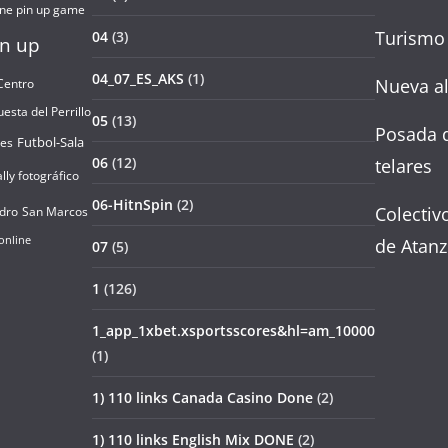
ine pin up game
Turismo
04
(3)
in up
04_07_ES_AKS
(1)
Nueva al
Centro
esta del Perrillo
05
(13)
Posada d
Futbol-Sala
les
06
(12)
telares
lly fotográfico
06-HitnSpin
(2)
Colectiv
idro
San Marcos
online
de Atan
07
(5)
1
(126)
1_app_1xbet.xsportsscores&hl=am_10000
(1)
1) 110 links Canada Casino Done
(2)
1) 110 links English Mix DONE
(2)