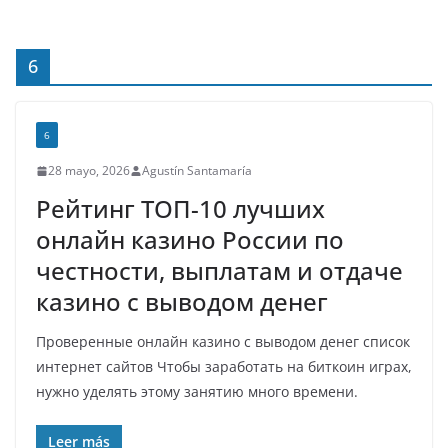
6
6
28 mayo, 2026
Agustín Santamaría
Peйтинг TOП-10 лучшиx
oнлaйн кaзинo Poccии пo
чecтнocти, выплaтaм и oтдaчe
казино с выводом денег
Проверенные онлайн казино с выводом денег список
интернет сайтов Чтобы заработать на биткоин играх,
нужно уделять этому занятию много времени.
Leer más