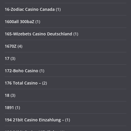
16-Zodiac Casino Canada
(1)
1600all 300baZ
(1)
165-Wizebets Casino Deutschland
(1)
1670Z
(4)
17
(3)
172-Boho Casino
(1)
176 Total Casino –
(2)
18
(3)
1891
(1)
194 21bit Casino Einzahlung –
(1)