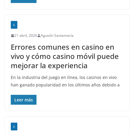
6
21 abril, 2026
Agustín Santamaría
Errores comunes en casino en
vivo y cómo casino móvil puede
mejorar la experiencia
En la industria del juego en línea, los casinos en vivo
han ganado popularidad en los últimos años debido a
Leer más
6