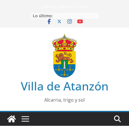
Saltar
viernes, agosto 7, 2026
al
Lo último:
contenido
Villa de Atanzón
Alcarria, trigo y sol