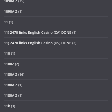
1090A Z
(75)
1090A Z
(1)
11
(1)
11) 2470 links English Casino (CA) DONE
(1)
11) 2470 links English Casino (US) DONE
(2)
110
(1)
1100Z
(2)
1180A Z
(16)
1180A Z
(1)
1180A Z
(1)
11k
(3)