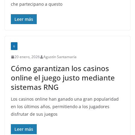
che partecipano a questo
Leer más
6
20 enero, 2026
Agustín Santamaría
Cómo garantizan los casinos
online el juego justo mediante
sistemas RNG
Los casinos online han ganado una gran popularidad
en los últimos años, permitiendo a los jugadores
disfrutar de sus juegos
Leer más