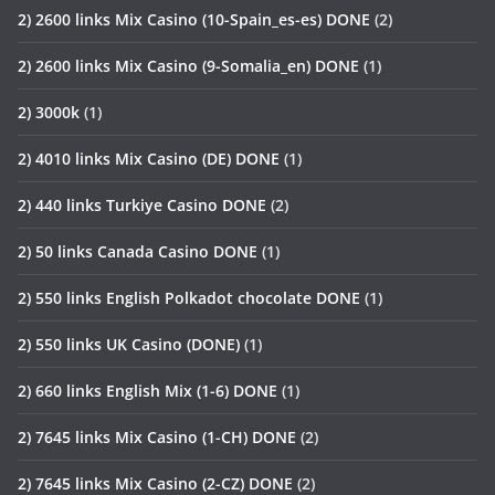
2) 2600 links Mix Casino (10-Spain_es-es) DONE
(2)
2) 2600 links Mix Casino (9-Somalia_en) DONE
(1)
2) 3000k
(1)
2) 4010 links Mix Casino (DE) DONE
(1)
2) 440 links Turkiye Casino DONE
(2)
2) 50 links Canada Casino DONE
(1)
2) 550 links English Polkadot chocolate DONE
(1)
2) 550 links UK Casino (DONE)
(1)
2) 660 links English Mix (1-6) DONE
(1)
2) 7645 links Mix Casino (1-CH) DONE
(2)
2) 7645 links Mix Casino (2-CZ) DONE
(2)