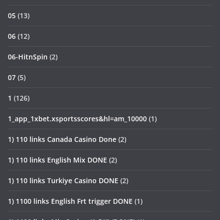
05
(13)
06
(12)
06-HitnSpin
(2)
07
(5)
1
(126)
1_app_1xbet.xsportsscores&hl=am_10000
(1)
1) 110 links Canada Casino Done
(2)
1) 110 links English Mix DONE
(2)
1) 110 links Turkiye Casino DONE
(2)
1) 1100 links English Frt trigger DONE
(1)