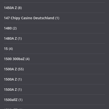
1450A Z
(8)
147 Chipy Casino Deutschland
(1)
1480
(2)
1480A Z
(1)
15
(4)
1500 300baZ
(4)
1500A Z
(55)
1500A Z
(1)
1500A Z
(1)
1500allZ
(1)