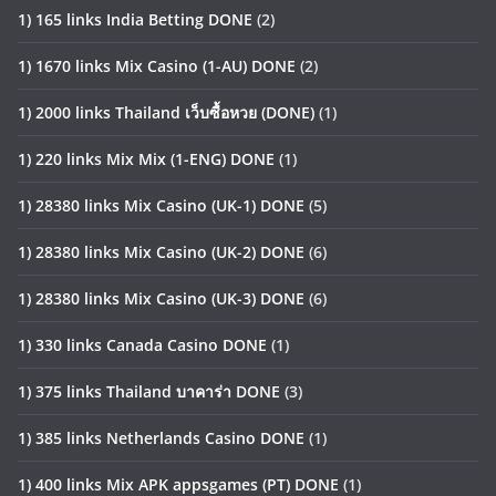
1) 165 links India Betting DONE
(2)
1) 1670 links Mix Casino (1-AU) DONE
(2)
1) 2000 links Thailand เว็บซื้อหวย (DONE)
(1)
1) 220 links Mix Mix (1-ENG) DONE
(1)
1) 28380 links Mix Casino (UK-1) DONE
(5)
1) 28380 links Mix Casino (UK-2) DONE
(6)
1) 28380 links Mix Casino (UK-3) DONE
(6)
1) 330 links Canada Casino DONE
(1)
1) 375 links Thailand บาคาร่า DONE
(3)
1) 385 links Netherlands Casino DONE
(1)
1) 400 links Mix APK appsgames (PT) DONE
(1)