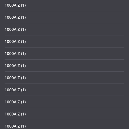
1000A Z
(1)
1000A Z
(1)
1000A Z
(1)
1000A Z
(1)
1000A Z
(1)
1000A Z
(1)
1000A Z
(1)
1000A Z
(1)
1000A Z
(1)
1000A Z
(1)
1000A Z
(1)