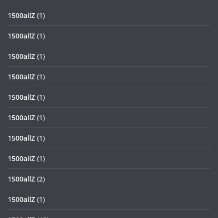
1500allZ
(1)
1500allZ
(1)
1500allZ
(1)
1500allZ
(1)
1500allZ
(1)
1500allZ
(1)
1500allZ
(1)
1500allZ
(1)
1500allZ
(2)
1500allZ
(1)