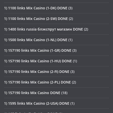
1) 1100 links Mix Casino (1-DK) DONE
(3)
1) 1100 links Mix Casino (2-SW) DONE
(2)
1) 1400 links russia блэкспрут магазин DONE
(2)
1) 1500 links Mix Casino (1-NL) DONE
(1)
1) 157190 links Mix Casino (1-GR) DONE
(3)
1) 157190 links Mix Casino (1-HU) DONE
(1)
1) 157190 links Mix Casino (2-FI) DONE
(3)
1) 157190 links Mix Casino (2-PL) DONE
(2)
1) 157190 links Mix Casino DONE
(18)
1) 1595 links Mix Casino (2-USA) DONE
(1)