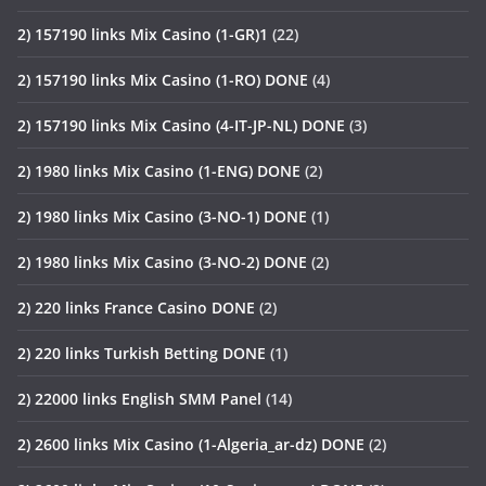
2) 157190 links Mix Casino (1-GR)1
(22)
2) 157190 links Mix Casino (1-RO) DONE
(4)
2) 157190 links Mix Casino (4-IT-JP-NL) DONE
(3)
2) 1980 links Mix Casino (1-ENG) DONE
(2)
2) 1980 links Mix Casino (3-NO-1) DONE
(1)
2) 1980 links Mix Casino (3-NO-2) DONE
(2)
2) 220 links France Casino DONE
(2)
2) 220 links Turkish Betting DONE
(1)
2) 22000 links English SMM Panel
(14)
2) 2600 links Mix Casino (1-Algeria_ar-dz) DONE
(2)