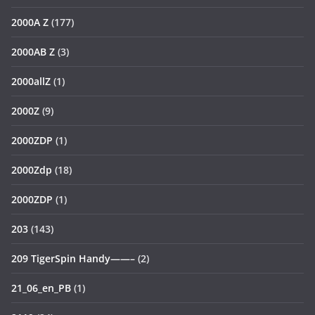
2000A Z
(177)
2000AB Z
(3)
2000allZ
(1)
2000Z
(9)
2000ZDP
(1)
2000Zdp
(18)
2000ZDP
(1)
203
(143)
209 TigerSpin Handy——–
(2)
21_06_en_PB
(1)