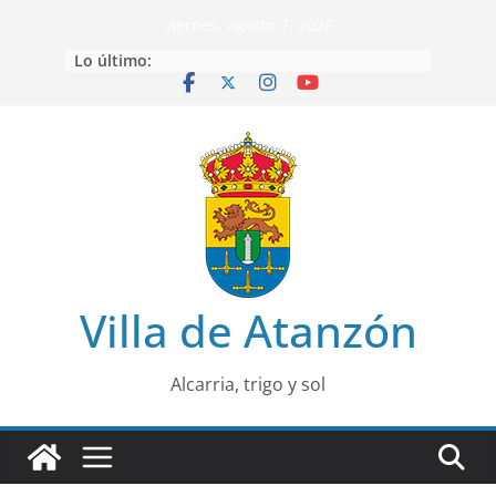
Saltar
viernes, agosto 7, 2026
al
Lo último:
contenido
Villa de Atanzón
Alcarria, trigo y sol