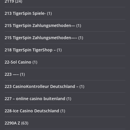
2119
(24)
213 TigerSpin Spiele-
(1)
215 TigerSpin Zahlungsmethoden—
(1)
215 TigerSpin Zahlungsmethoden—–
(1)
218 TigerSpin TigerShop –
(1)
22-Sol Casino
(1)
223 —–
(1)
223 CasinoKontrolleur Deutschland –
(1)
227 – online casino buitenland
(1)
228-Ice Casino Deutschland
(1)
2290A Z
(63)