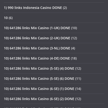
1) 990 links Indonesia Casino DONE
(2)
10
(6)
10) 641286 links Mix Casino (1-UK) DONE
(10)
10) 641286 links Mix Casino (2-UK) DONE
(12)
10) 641286 links Mix Casino (3-NL) DONE
(4)
10) 641286 links Mix Casino (4-DE) DONE
(18)
10) 641286 links Mix Casino (5-SE) (4) DONE
(12)
10) 641286 links Mix Casino (5-SE) (6) DONE
(11)
10) 641286 links Mix Casino (6-SE) (1) DONE
(14)
10) 641286 links Mix Casino (6-SE) (2) DONE
(12)