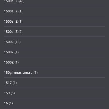
1500allZ
(48)
1500allZ
(1)
1500allZ
(1)
1500allZ
(2)
1500Z
(16)
1500Z
(1)
1500Z
(1)
150gimnasium.ru
(1)
1517
(1)
159
(3)
16
(1)