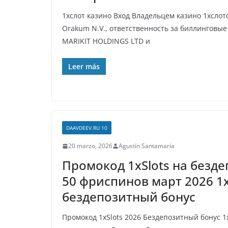
1хслот казино Вход Владельцем казино 1xслот
Orakum N.V., ответственность за биллинговы
MARIKIT HOLDINGS LTD и
Leer más
DAAVDEEV.RU 10
20 marzo, 2026
Agustín Santamaría
Промокод 1xSlots на безд
50 фриспинов март 2026 1
бездепозитный бонус
Промокод 1xSlots 2026 Бездепозитный бонус 1