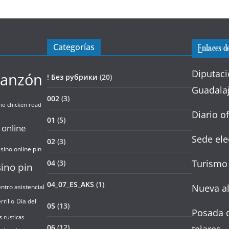
Categorías
Enlaces de
Diputaci
tanzón
! Без рубрики
(20)
Guadala
002
(3)
no chicken road
Diario o
01
(5)
 online
Sede ele
02
(3)
sino online pin
Turismo
04
(3)
sino pin
04_07_ES_AKS
(1)
Nueva al
ntro asistencial
rrillo
Día del
05
(13)
Posada d
s rusticas
06
(12)