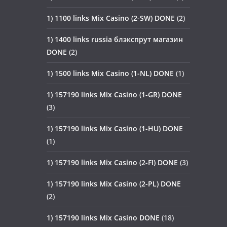
1) 1100 links Mix Casino (2-SW) DONE
(2)
1) 1400 links russia блэкспрут магазин
DONE
(2)
1) 1500 links Mix Casino (1-NL) DONE
(1)
1) 157190 links Mix Casino (1-GR) DONE
(3)
1) 157190 links Mix Casino (1-HU) DONE
(1)
1) 157190 links Mix Casino (2-FI) DONE
(3)
1) 157190 links Mix Casino (2-PL) DONE
(2)
1) 157190 links Mix Casino DONE
(18)