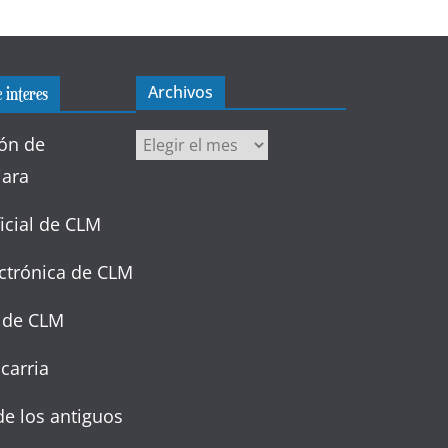
Archivos
 interes
ón de
Archivos
jara
ficial de CLM
ctrónica de CLM
 de CLM
carria
e los antiguos