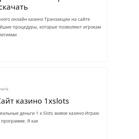
 скачать
ного онлайн казино Транзакции на сайте
тейшие процедуры, которые позволяют игрокам
легиями
maría
йт казино 1xslots
 реальные деньги 1 x Slots живое казино Играю
й программе. Я как