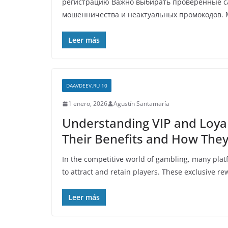
регистрацию Важно выбирать проверенные с
мошенничества и неактуальных промокодов.
Leer más
DAAVDEEV.RU 10
1 enero, 2026
Agustín Santamaría
Understanding VIP and Loya
Their Benefits and How The
In the competitive world of gambling, many plat
to attract and retain players. These exclusive re
Leer más